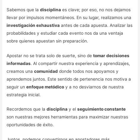
Sabemos que la
disciplina
es clave; por eso, no nos dejamos
llevar por impulsos momentáneos. En su lugar, realizamos una
investigación exhaustiva
antes de cada apuesta. Analizar las
probabilidades y estudiar cada evento nos da una ventaja
sobre quienes apuestan sin preparación.
Apostar no se trata solo de suerte, sino de
tomar decisiones
informadas
. Al compartir nuestra experiencia y aprendizajes,
creamos una
comunidad
donde todos nos apoyamos y
aprendemos juntos. Este sentido de pertenencia nos motiva a
seguir un
enfoque metódico
y a no desviarnos de nuestra
estrategia inicial.
Recordemos que la
disciplina
y el
seguimiento constante
son nuestras mejores herramientas para maximizar nuestras
oportunidades de éxito.
Juntos, podemos convertirnos en apostadores más