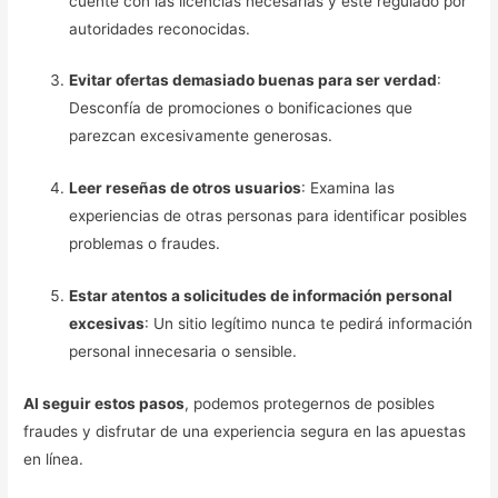
cuente con las licencias necesarias y esté regulado por
autoridades reconocidas.
Evitar ofertas demasiado buenas para ser verdad
:
Desconfía de promociones o bonificaciones que
parezcan excesivamente generosas.
Leer reseñas de otros usuarios
: Examina las
experiencias de otras personas para identificar posibles
problemas o fraudes.
Estar atentos a solicitudes de información personal
excesivas
: Un sitio legítimo nunca te pedirá información
personal innecesaria o sensible.
Al seguir estos pasos
, podemos protegernos de posibles
fraudes y disfrutar de una experiencia segura en las apuestas
en línea.