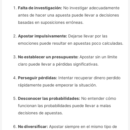
Falta de investigación:
No investigar adecuadamente
antes de hacer una apuesta puede llevar a decisiones
basadas en suposiciones erróneas.
Apostar impulsivamente:
Dejarse llevar por las
emociones puede resultar en apuestas poco calculadas.
No establecer un presupuesto:
Apostar sin un límite
claro puede llevar a pérdidas significativas.
Perseguir pérdidas:
Intentar recuperar dinero perdido
rápidamente puede empeorar la situación.
Desconocer las probabilidades:
No entender cómo
funcionan las probabilidades puede llevar a malas
decisiones de apuestas.
No diversificar:
Apostar siempre en el mismo tipo de