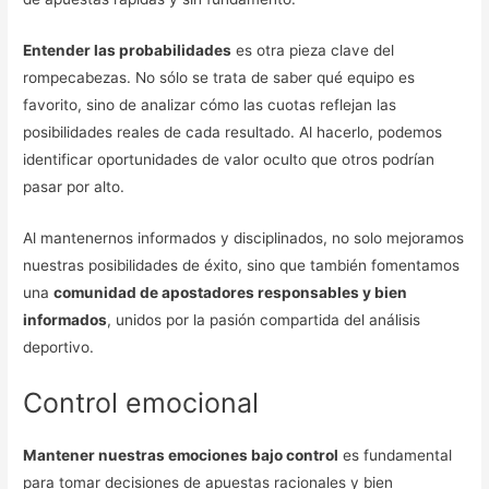
Entender las probabilidades
es otra pieza clave del
rompecabezas. No sólo se trata de saber qué equipo es
favorito, sino de analizar cómo las cuotas reflejan las
posibilidades reales de cada resultado. Al hacerlo, podemos
identificar oportunidades de valor oculto que otros podrían
pasar por alto.
Al mantenernos informados y disciplinados, no solo mejoramos
nuestras posibilidades de éxito, sino que también fomentamos
una
comunidad de apostadores responsables y bien
informados
, unidos por la pasión compartida del análisis
deportivo.
Control emocional
Mantener nuestras emociones bajo control
es fundamental
para tomar decisiones de apuestas racionales y bien