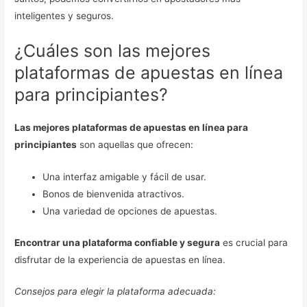
inteligentes y seguros.
¿Cuáles son las mejores
plataformas de apuestas en línea
para principiantes?
Las mejores plataformas de apuestas en línea para
principiantes
son aquellas que ofrecen:
Una interfaz amigable y fácil de usar.
Bonos de bienvenida atractivos.
Una variedad de opciones de apuestas.
Encontrar una plataforma confiable y segura
es crucial para
disfrutar de la experiencia de apuestas en línea.
Consejos para elegir la plataforma adecuada: