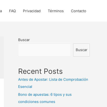
a
FAQ
Privacidad
Términos
Contacto
Buscar
Buscar
Recent Posts
Antes de Apostar: Lista de Comprobación
Esencial
Bono de apuestas: 6 tipos y sus
condiciones comunes