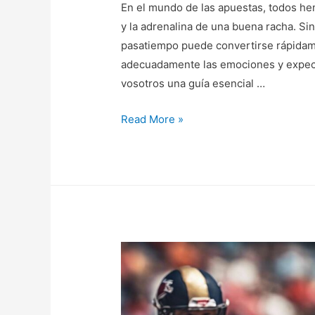
En el mundo de las apuestas, todos h
y la adrenalina de una buena racha. S
pasatiempo puede convertirse rápidam
adecuadamente las emociones y expecta
vosotros una guía esencial …
Consejos
Read More »
de
apuestas:
10
reglas
de
autocontrol