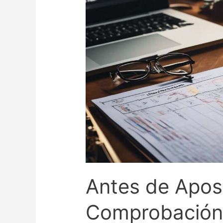
Antes de Apost
Comprobación 