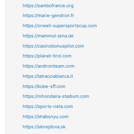
https://sambofrance.org
https://marie-gendron.fr
https://orwell-supersportscup.com
https://mammut-jena.de
https://casinobonuspilot.com
https://planet-tirol.com
https://androniteam.com
https://latracciabianca.it
https://kobe-sff.com
https://nihondaira-stadium.com
https://sports-neta.com
https://shabonyu.com
https://skirejdova.sk