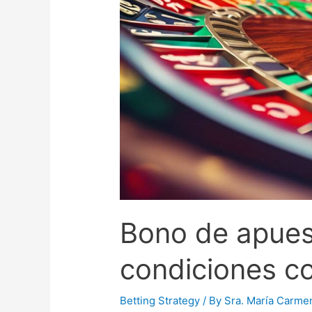
Bono de apuest
condiciones 
Betting Strategy
/ By
Sra. María Carme