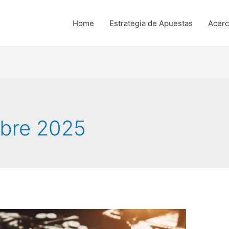
Home
Estrategia de Apuestas
Acerc
bre 2025