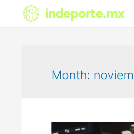
Month:
noviem