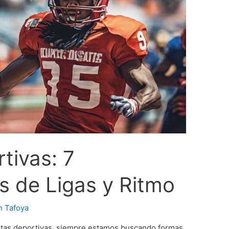
tivas: 7
 de Ligas y Ritmo
n Tafoya
tas deportivas, siempre estamos buscando formas