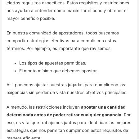
ciertos requisitos específicos. Estos requisitos y restricciones
nos ayudan a entender cómo maximizar el bono y obtener el
mayor beneficio posible.
En nuestra comunidad de apostadores, todos buscamos
compartir estrategias efectivas para cumplir con estos
términos. Por ejemplo, es importante que revisemos:
Los tipos de apuestas permitidas.
El monto mínimo que debemos apostar.
Así, podemos ajustar nuestras jugadas para cumplir con las
exigencias sin perder de vista nuestros objetivos principales.
A menudo, las restricciones incluyen
apostar una cantidad
determinada antes de poder retirar cualquier ganancia
. Por
eso, es vital que trabajemos juntos para identificar las mejores
estrategias que nos permitan cumplir con estos requisitos de
manera eficiente.