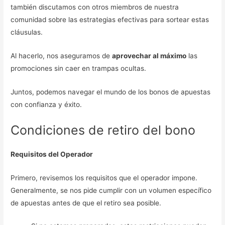
también discutamos con otros miembros de nuestra
comunidad sobre las estrategias efectivas para sortear estas
cláusulas.
Al hacerlo, nos aseguramos de
aprovechar al máximo
las
promociones sin caer en trampas ocultas.
Juntos, podemos navegar el mundo de los bonos de apuestas
con confianza y éxito.
Condiciones de retiro del bono
Requisitos del Operador
Primero, revisemos los requisitos que el operador impone.
Generalmente, se nos pide cumplir con un volumen específico
de apuestas antes de que el retiro sea posible.