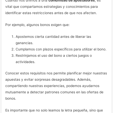
Cuando nos unimos a una
comunidad de apostadores
, es
vital que compartamos estrategias y conocimientos para
identificar estas restricciones antes de que nos afecten.
Por ejemplo, algunos bonos exigen que:
Apostemos cierta cantidad antes de liberar las
ganancias.
Cumplamos con plazos específicos para utilizar el bono.
Restrinjamos el uso del bono a ciertos juegos o
actividades.
Conocer estos requisitos nos permite planificar mejor nuestras
apuestas y evitar sorpresas desagradables. Además,
compartiendo nuestras experiencias, podemos ayudarnos
mutuamente a detectar patrones comunes en las ofertas de
bonos.
Es importante que no solo leamos la letra pequeña, sino que