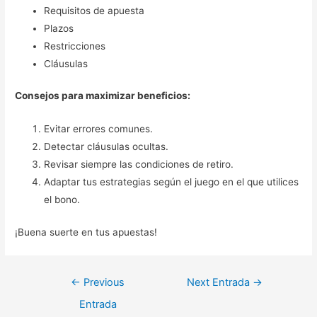
Requisitos de apuesta
Plazos
Restricciones
Cláusulas
Consejos para maximizar beneficios:
Evitar errores comunes.
Detectar cláusulas ocultas.
Revisar siempre las condiciones de retiro.
Adaptar tus estrategias según el juego en el que utilices
el bono.
¡Buena suerte en tus apuestas!
Navegación
←
Previous
Next Entrada
→
de
Entrada