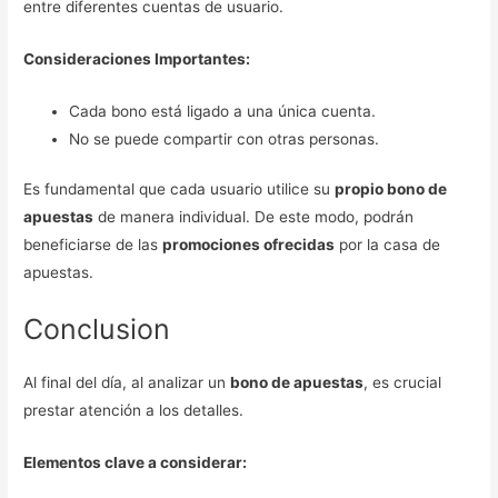
entre diferentes cuentas de usuario.
Consideraciones Importantes:
Cada bono está ligado a una única cuenta.
No se puede compartir con otras personas.
Es fundamental que cada usuario utilice su
propio bono de
apuestas
de manera individual. De este modo, podrán
beneficiarse de las
promociones ofrecidas
por la casa de
apuestas.
Conclusion
Al final del día, al analizar un
bono de apuestas
, es crucial
prestar atención a los detalles.
Elementos clave a considerar: