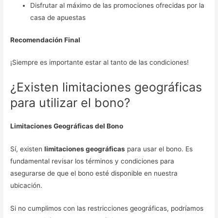
Disfrutar al máximo de las promociones ofrecidas por la
casa de apuestas
Recomendación Final
¡Siempre es importante estar al tanto de las condiciones!
¿Existen limitaciones geográficas
para utilizar el bono?
Limitaciones Geográficas del Bono
Sí, existen
limitaciones geográficas
para usar el bono. Es
fundamental revisar los términos y condiciones para
asegurarse de que el bono esté disponible en nuestra
ubicación.
Si no cumplimos con las restricciones geográficas, podríamos