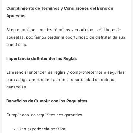
Cumplimiento de Términos y Condiciones del Bono de
Apuestas
Si no cumplimos con los términos y condiciones del bono de
apuestas, podríamos perder la oportunidad de disfrutar de sus
beneficios.
Importancia de Entender las Reglas
Es esencial entender las reglas y comprometernos a seguirlas
para asegurarnos de no perder la oportunidad de obtener
ganancias.
Beneficios de Cumplir con los Requisitos
Cumplir con los requisitos nos garantiza:
Una experiencia positiva