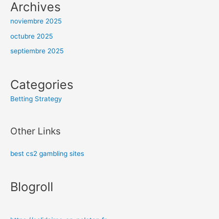
Archives
noviembre 2025
octubre 2025
septiembre 2025
Categories
Betting Strategy
Other Links
best cs2 gambling sites
Blogroll