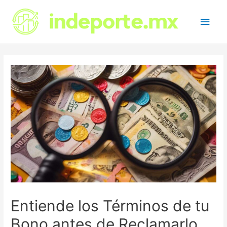
Main
Men
Entiende los Términos de tu
Bono antes de Reclamarlo